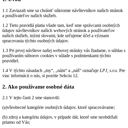
1.1 Zaviazali sme sa chrániť súkromie návštevníkov našich stránok
a používateľov našich služieb.
1.2 Tieto pravidlá platia všade tam, keď sme správcami osobných
údajov návštevníkov našich webových stránok a používateľov
našich služieb, inými slovami, kde určujeme účel a význam
spracovania týchto osobných údajov.
1.3 Pri prvej návšteve našej webovej stránky vás žiadame, o súhlas s
používaním súborov cookies v súlade s podmienkami týchto
pravidiel.
1.4 V týchto zásadach „my“, „nám“ a „náš“ označuje
LPJ, s.r.o.
Pre
viac informácii o nás, si pozrite Sekciu 12.
2. Ako používame osobné dáta
2.1 V tejto časti 2 sme stanovili:
(a)všeobecné kategórie osobných údajov, ktoré spracovávame;
(b) zdroj a kategóriu údajov, v prípade dát, ktoré sme neobdržali
priamo od Vás;