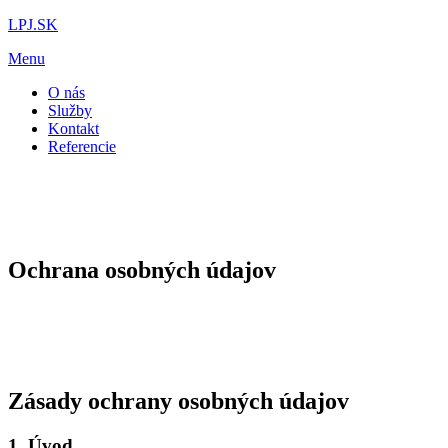
Preskočiť
LPJ.SK
na
Menu
obsah
O nás
Služby
Kontakt
Referencie
Ochrana osobných údajov
Zásady ochrany osobných údajov
1. Úvod