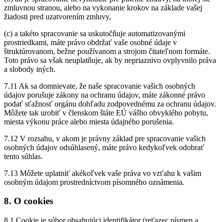
zmluvnou stranou, alebo na vykonanie krokov na základe vašej
žiadosti pred uzatvorením zmluvy,
(c) a takéto spracovanie sa uskutočňuje automatizovanými
prostriedkami, máte právo obdržať vaše osobné údaje v
štruktúrovanom, bežne používanom a strojom čitateľnom formáte.
Toto právo sa však neuplatňuje, ak by nepriaznivo ovplyvnilo práva
a slobody iných.
7.11 Ak sa domnievate, že naše spracovanie vašich osobných
údajov porušuje zákony na ochranu údajov, máte zákonné právo
podať sťažnosť orgánu dohľadu zodpovednému za ochranu údajov.
Môžete tak urobiť v členskom štáte EÚ vášho obvyklého pobytu,
miesta výkonu práce alebo miesta údajného porušenia.
7.12 V rozsahu, v akom je právny základ pre spracovanie vašich
osobných údajov odsúhlasený, máte právo kedykoľvek odobrať
tento súhlas.
7.13 Môžete uplatniť akékoľvek vaše práva vo vzťahu k vašim
osobným údajom prostredníctvom písomného oznámenia.
8. O cookies
8.1 Cookie je súbor obsahujúci identifikátor (reťazec písmen a