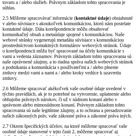
tovaru a / alebo služieb. Právnym základom tohto spracovania je
súhlas.
2.5 Môžeme spracovávať informácie (
kontaktné údaje
) obsiahnuté
v alebo súvisiace s akoukoľvek komunikáciou, ktorú nám posielate
kontaktné údaje. Dáta korešpondencie môžu obsahovať
komunikačný obsah a metaúdaje spojené s komunikáciou. Naše
webové stránky vygenerujú metadáta súvisiace s komunikáciou
prostredníctvom kontaktných formulárov webových stránok. Údaje
o korešpondencii môžu byť spracované na účely komunikácie s
vami a vedenia záznamov. Právnym základom tohto spracovania sú
naše oprávnené záujmy, a to riadna správa našich webových stránok
a podnikania a komunikácia s používateľmi a / alebo plnenie
zmluvy medzi vami a nami a / alebo kroky vedúce k uzavretiu
zmluvy.
2.6 Môžeme spracovať akékoľvek vaše osobné údaje uvedené v
týchto pravidlách, ak je to potrebné na vytvorenie, uplatnenie alebo
obhajobu právnych nárokov, či už v súdnom konaní alebo v
správnom alebo mimosúdnom konaní. Právnym základom tohto
spracovania sú naše legitímne záujmy, a to ochrana a presadzovanie
našich zákonných práv, vaše zákonné práva a zákonné práva iných.
2.7 Okrem špecifických účelov, na ktoré môžeme spracovať vaše
osobné údaje stanovené v tejto časti 2, môžeme spracovať aj