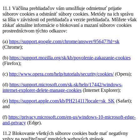
11.1 Väčšina prehliadačov vám umožňuje odmietnuť prijatie
súborov cookies a odstrániť súbory cookies. Metódy na ich správu
sa líšia v závislosti od prehliadača a verzie prehliadača. Môžete však
získať aktuálne informácie o blokovaní a mazaní súborov cookies
prostredníctvom týchto odkazov:
(a)
https://support.google.com/chrome/answer/95647?hl=sk
(Chrome);
(b)
https://support.mozilla.org/sk/kb/povolenie-zakazanie-cookies
(Firefox);
(c)
http://www.opera.com/help/tutorials/security/cookies/
(Opera);
(d)
https://support.microsoft.com/sk-sk/help/17442/windows-
internet-explorer-delete-manage-cookies
(Internet Explorer);
(e)
https://support.apple.com/kb/PH21411?locale=sk_SK
(Safari);
and
(f)
https://privacy.microsoft.com/en-us/windows-10-microsoft-edge-
and-privacy
(Edge).
11.2 Blokovanie všetkých súborov cookies bude mať negatívny
vplyv na použiteľnosť mnohých webových stránok.