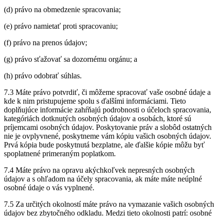
(d) právo na obmedzenie spracovania;
(e) právo namietať proti spracovaniu;
(f) právo na prenos údajov;
(g) právo sťažovať sa dozornému orgánu; a
(h) právo odobrať súhlas.
7.3 Máte právo potvrdiť, či môžeme spracovať vaše osobné údaje a
kde k nim pristupujeme spolu s ďalšími informáciami. Tieto
doplňujúce informácie zahŕňajú podrobnosti o účeloch spracovania,
kategóriách dotknutých osobných údajov a osobách, ktoré sú
príjemcami osobných údajov. Poskytovanie práv a slobôd ostatných
nie je ovplyvnené, poskytneme vám kópiu vašich osobných údajov.
Prvá kópia bude poskytnutá bezplatne, ale ďalšie kópie môžu byť
spoplatnené primeraným poplatkom.
7.4 Máte právo na opravu akýchkoľvek nepresných osobných
údajov a s ohľadom na účely spracovania, ak máte máte neúplné
osobné údaje o vás vyplnené.
7.5 Za určitých okolností máte právo na vymazanie vašich osobných
údajov bez zbytočného odkladu. Medzi tieto okolnosti patrí: osobné