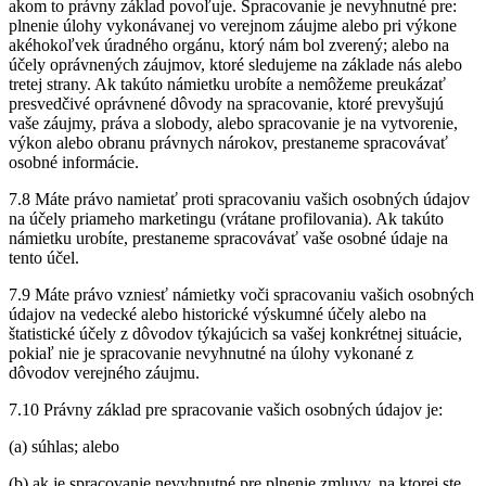
akom to právny základ povoľuje. Spracovanie je nevyhnutné pre:
plnenie úlohy vykonávanej vo verejnom záujme alebo pri výkone
akéhokoľvek úradného orgánu, ktorý nám bol zverený; alebo na
účely oprávnených záujmov, ktoré sledujeme na základe nás alebo
tretej strany. Ak takúto námietku urobíte a nemôžeme preukázať
presvedčivé oprávnené dôvody na spracovanie, ktoré prevyšujú
vaše záujmy, práva a slobody, alebo spracovanie je na vytvorenie,
výkon alebo obranu právnych nárokov, prestaneme spracovávať
osobné informácie.
7.8 Máte právo namietať proti spracovaniu vašich osobných údajov
na účely priameho marketingu (vrátane profilovania). Ak takúto
námietku urobíte, prestaneme spracovávať vaše osobné údaje na
tento účel.
7.9 Máte právo vzniesť námietky voči spracovaniu vašich osobných
údajov na vedecké alebo historické výskumné účely alebo na
štatistické účely z dôvodov týkajúcich sa vašej konkrétnej situácie,
pokiaľ nie je spracovanie nevyhnutné na úlohy vykonané z
dôvodov verejného záujmu.
7.10 Právny základ pre spracovanie vašich osobných údajov je:
(a) súhlas; alebo
(b) ak je spracovanie nevyhnutné pre plnenie zmluvy, na ktorej ste