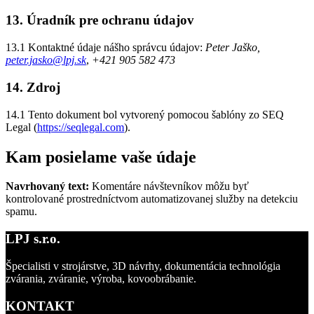
13. Úradník pre ochranu údajov
13.1 Kontaktné údaje nášho správcu údajov:
Peter Jaško,
peter.jasko@lpj.sk
,
+421 905 582 473
14. Zdroj
14.1 Tento dokument bol vytvorený pomocou šablóny zo SEQ
Legal (
https://seqlegal.com
).
Kam posielame vaše údaje
Navrhovaný text:
Komentáre návštevníkov môžu byť
kontrolované prostredníctvom automatizovanej služby na detekciu
spamu.
LPJ s.r.o.
Špecialisti v strojárstve, 3D návrhy, dokumentácia technológia
zvárania, zváranie, výroba, kovoobrábanie.
KONTAKT