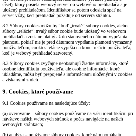
čísel), ktorý posiela webový server do webového prehliadača a je
uložený prehliadačom. Identifikátor sa potom odosiela späť na
server vždy, keď prehliadač požaduje od servera stránku.
8.2 Súbory cookies môžu byť buď „trvalé“ súbory cookies, alebo
súbory „relácie“: trvalý súbor cookie bude uložený vo webovom
prehliadači a zostane platný až do stanoveného dátumu vypršania
platnosti, pokiaľ nie je pred dátumom vypršania platnosti vymazaný
používateľom; cookies relácie vypršia na konci relácie používateľa,
keď je webový prehliadač zatvorený.
8.3 Súbory cookies zvyčajne neobsahujú žiadne informácie, ktoré
osobne identifikujú používateľa, ale osobné informácie, ktoré
ukladáme, môžu byť prepojené s informáciami uloženými v cookies
a získanými z nich.
9. Cookies, ktoré používame
9.1 Cookies používame na nasledujúce účely:
(a) overovanie – súbory cookies používame na vašu identifikáciu pri
návšteve našich webových stránok a počas navigácie na našich
webových stránkach;
(b) analýza – používame súbory cookies, ktoré nám pomáhajú