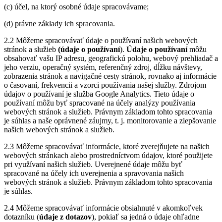
(c) účel, na ktorý osobné údaje spracovávame;
(d) právne základy ich spracovania.
2.2 Môžeme spracovávať údaje o používaní našich webových
stránok a služieb
(údaje o používaní
).
Údaje o používaní
môžu
obsahovať vašu IP adresu, geografickú polohu, webový prehliadač a
jeho verziu, operačný systém, referenčný zdroj, dĺžku návštevy,
zobrazenia stránok a navigačné cesty stránok, rovnako aj informácie
o časovaní, frekvencii a vzorci používania našej služby. Zdrojom
údajov o používaní je služba Google Analytics. Tieto údaje o
používaní môžu byť spracované na účely analýzy používania
webových stránok a služieb. Právnym základom tohto spracovania
je súhlas a naše oprávnené záujmy, t. j. monitorovanie a zlepšovanie
našich webových stránok a služieb.
2.3 Môžeme spracovávať informácie, ktoré zverejňujete na našich
webových stránkach alebo prostredníctvom údajov, ktoré použijete
pri využívaní našich služieb. Uverejnené údaje môžu byť
spracované na účely ich uverejnenia a spravovania našich
webových stránok a služieb. Právnym základom tohto spracovania
je súhlas.
2.4 Môžeme spracovávať informácie obsiahnuté v akomkoľvek
dotazníku (
údaje z dotazov
), pokiaľ sa jedná o údaje ohľadne