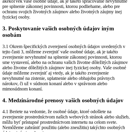
akékoľvek vaše osobné údaje, ak je takéto spracovanie nevyhnutné
pre splnenie zákonnej povinnosti, ktorou podliehame, alebo pre
ochranu svojich životných záujmov alebo životných záujmy inej
fyzickej osoby.
3. Poskytovanie vašich osobných údajov iným
osobám
3.1 Okrem špecifických zverejnení osobných údajov uvedených v
tejto časti 3, môžeme zverejniť vaše osobné údaje, ak je takéto
zverejnenie nevyhnutné na splnenie zákonnej povinnosti, ktorou
sme vystavení, alebo na ochranu vašich životne dôležitých záujmov
alebo životne dôležitých záujmov inej fyzickej osoby. Vaše osobné
údaje môžeme zverejniť aj vtedy, ak je takéto zverejnenie
nevyhnutné na zistenie, uplatnenie alebo obhajobu právnych
nárokov, či už v súdnom konaní alebo v správnom alebo
mimosúdnom konaní.
4. Medzinárodné prenosy vašich osobných údajov
4.1 Beriete na vedomie, že osobné údaje, ktoré odošlete na
zverejnenie prostredníctvom našich webových stránok alebo služieb,
môžu byť prístupné prostredníctvom internetu na celom svete.
Nemôžeme zabrániť použitiu (alebo zneužitiu) takýchto osobných