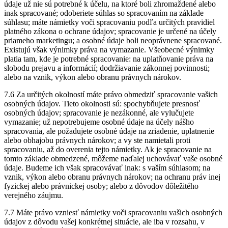
údaje už nie sú potrebné k účelu, na ktoré boli zhromaždené alebo
inak spracované; odoberiete súhlas so spracovaním na základe
súhlasu; máte námietky voči spracovaniu podľa určitých pravidiel
platného zákona o ochrane údajov; spracovanie je určené na účely
priameho marketingu; a osobné údaje boli neoprávnene spracované.
Existujú však výnimky práva na vymazanie. Všeobecné výnimky
platia tam, kde je potrebné spracovanie: na uplatňovanie práva na
slobodu prejavu a informácií; dodržiavanie zákonnej povinnosti;
alebo na vznik, výkon alebo obranu právnych nárokov.
7.6 Za určitých okolností máte právo obmedziť spracovanie vašich
osobných údajov. Tieto okolnosti sú: spochybňujete presnosť
osobných údajov; spracovanie je nezákonné, ale vylučujete
vymazanie; už nepotrebujeme osobné údaje na účely nášho
spracovania, ale požadujete osobné údaje na zriadenie, uplatnenie
alebo obhajobu právnych nárokov; a vy ste namietali proti
spracovaniu, až do overenia tejto námietky. Ak je spracovanie na
tomto základe obmedzené, môžeme naďalej uchovávať vaše osobné
údaje. Budeme ich však spracovávať inak: s vaším súhlasom; na
vznik, výkon alebo obranu právnych nárokov; na ochranu práv inej
fyzickej alebo právnickej osoby; alebo z dôvodov dôležitého
verejného záujmu.
7.7 Máte právo vzniesť námietky voči spracovaniu vašich osobných
údajov z dôvodu vašej konkrétnej situácie, ale iba v rozsahu, v