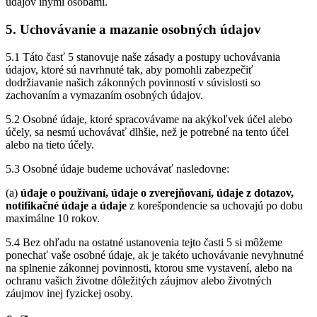
údajov inými osobami.
5. Uchovávanie a mazanie osobných údajov
5.1 Táto časť 5 stanovuje naše zásady a postupy uchovávania
údajov, ktoré sú navrhnuté tak, aby pomohli zabezpečiť
dodržiavanie našich zákonných povinností v súvislosti so
zachovaním a vymazaním osobných údajov.
5.2 Osobné údaje, ktoré spracovávame na akýkoľvek účel alebo
účely, sa nesmú uchovávať dlhšie, než je potrebné na tento účel
alebo na tieto účely.
5.3 Osobné údaje budeme uchovávať nasledovne:
(a)
údaje o používaní, údaje o zverejňovaní, údaje z dotazov,
notifikačné údaje a údaje
z korešpondencie sa uchovajú po dobu
maximálne 10 rokov.
5.4 Bez ohľadu na ostatné ustanovenia tejto časti 5 si môžeme
ponechať vaše osobné údaje, ak je takéto uchovávanie nevyhnutné
na splnenie zákonnej povinnosti, ktorou sme vystavení, alebo na
ochranu vašich životne dôležitých záujmov alebo životných
záujmov inej fyzickej osoby.