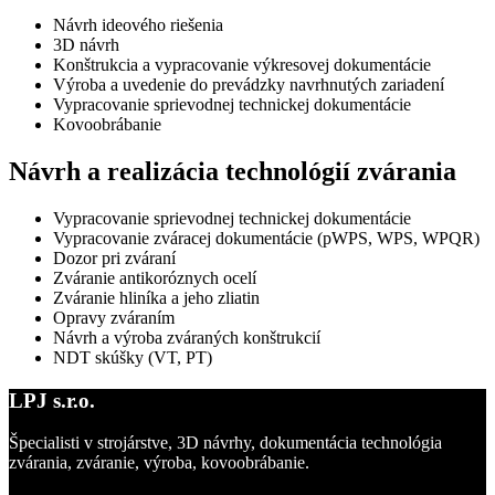
Návrh ideového riešenia
3D návrh
Konštrukcia a vypracovanie výkresovej dokumentácie
Výroba a uvedenie do prevádzky navrhnutých zariadení
Vypracovanie sprievodnej technickej dokumentácie
Kovoobrábanie
Návrh a realizácia technológií zvárania
Vypracovanie sprievodnej technickej dokumentácie
Vypracovanie zváracej dokumentácie (pWPS, WPS, WPQR)
Dozor pri zváraní
Zváranie antikoróznych ocelí
Zváranie hliníka a jeho zliatin
Opravy zváraním
Návrh a výroba zváraných konštrukcií
NDT skúšky (VT, PT)
LPJ s.r.o.
Špecialisti v strojárstve, 3D návrhy, dokumentácia technológia
zvárania, zváranie, výroba, kovoobrábanie.