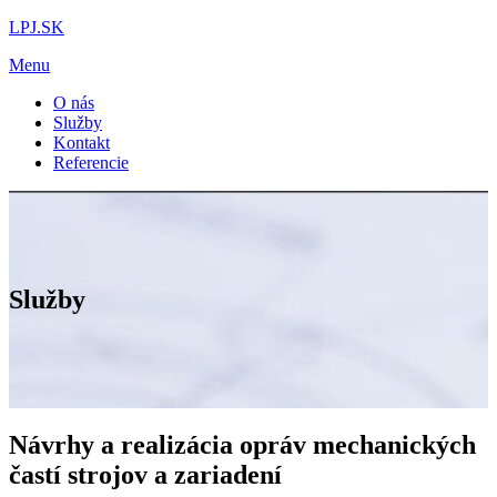
Preskočiť
LPJ.SK
na
Menu
obsah
O nás
Služby
Kontakt
Referencie
Služby
Návrhy a realizácia opráv mechanických
častí strojov a zariadení